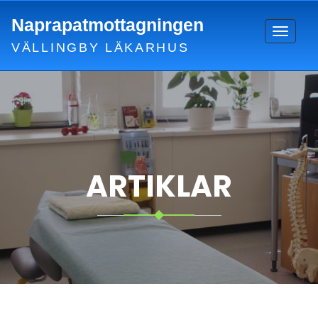
Skip
Naprapatmottagningen
to
Toggle
content
VÄLLINGBY LÄKARHUS
navigat
ARTIKLAR