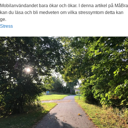
Mobilanvändandet bara ökar och ökar. I denna artikel på MåBra
kan du läsa och bli medveten om vilka stressymtom detta kan
ge.
Stress