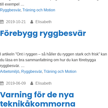
”Tips
till exempel …
på
Ryggbesvär
,
Träning och Motion
rörlighetsträning”
2019-10-21
Elisabeth
Förebygg ryggbesvär
I artikeln ”Ont i ryggen – så håller du ryggen stark och frisk” kan
du läsa en bra sammanfattning om hur du kan förebygga
”Förebygg
ryggbesvär. …
ryggbesvär”
Arbetsmiljö
,
Ryggbesvär
,
Träning och Motion
2019-06-09
Elisabeth
Varning för de nya
teknikåkommorna