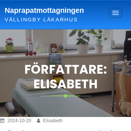
Skip
Naprapatmottagningen
to
Toggle
content
VÄLLINGBY LÄKARHUS
navigat
FÖRFATTARE:
ELISABETH
2024-10-20
Elisabeth