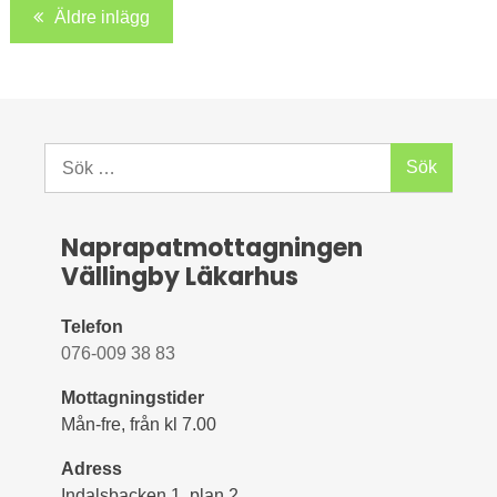
Inläggsnavigering
skelettet”
Äldre inlägg
Sök
efter:
Naprapatmottagningen
Vällingby Läkarhus
Telefon
076-009 38 83
Mottagningstider
Mån-fre, från kl 7.00
Adress
Indalsbacken 1, plan 2