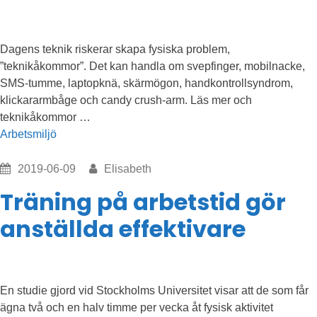
Dagens teknik riskerar skapa fysiska problem,
”teknikåkommor”. Det kan handla om svepfinger, mobilnacke,
SMS-tumme, laptopknä, skärmögon, handkontrollsyndrom,
klickararmbåge och candy crush-arm. Läs mer och
”Varning
teknikåkommor …
för
Arbetsmiljö
de
nya
2019-06-09
Elisabeth
teknikåkommorna”
Träning på arbetstid gör
anställda effektivare
En studie gjord vid Stockholms Universitet visar att de som får
ägna två och en halv timme per vecka åt fysisk aktivitet