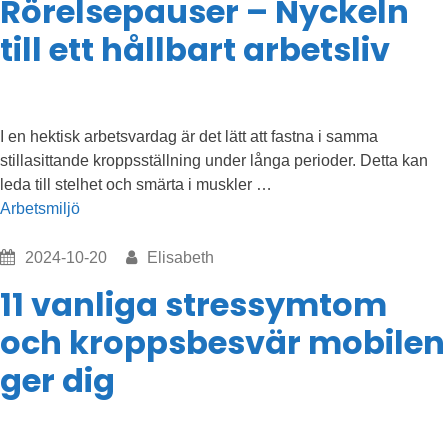
Rörelsepauser – Nyckeln
till ett hållbart arbetsliv
I en hektisk arbetsvardag är det lätt att fastna i samma
stillasittande kroppsställning under långa perioder. Detta kan
”Rörelsepauser
leda till stelhet och smärta i muskler …
–
Arbetsmiljö
Nyckeln
till
2024-10-20
Elisabeth
ett
11 vanliga stressymtom
hållbart
arbetsliv”
och kroppsbesvär mobilen
ger dig