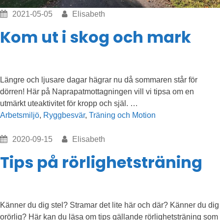
2021-05-05
Elisabeth
Kom ut i skog och mark
Längre och ljusare dagar hägrar nu då sommaren står för
dörren! Här på Naprapatmottagningen vill vi tipsa om en
”Kom
utmärkt uteaktivitet för kropp och själ. …
ut
Arbetsmiljö
,
Ryggbesvär
,
Träning och Motion
i
skog
2020-09-15
Elisabeth
och
Tips på rörlighetsträning
mark”
Känner du dig stel? Stramar det lite här och där? Känner du dig
orörlig? Här kan du läsa om tips gällande rörlighetsträning som