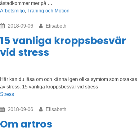
”Träning
åstadkommer mer på …
på
Arbetsmiljö
,
Träning och Motion
arbetstid
gör
2018-09-06
Elisabeth
anställda
15 vanliga kroppsbesvär
effektivare”
vid stress
Här kan du läsa om och känna igen olika symtom som orsakas
av stress. 15 vanliga kroppsbesvär vid stress
Stress
2018-09-06
Elisabeth
Om artros