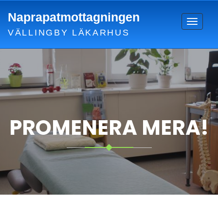
Skip
Naprapatmottagningen
to
Toggle
content
VÄLLINGBY LÄKARHUS
navigat
PROMENERA MERA!